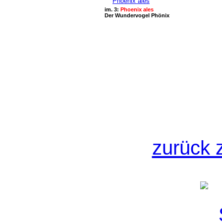
im. 3:
Phoenix ales
Der Wundervogel Phönix
zurück z